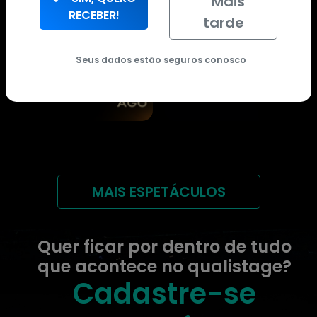
Mais
RECEBER!
tarde
Seus dados estão seguros conosco
MAIS ESPETÁCULOS
Quer ficar por dentro de tudo
que acontece no qualistage?
Cadastre-se