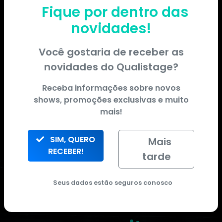
Fique por dentro das
novidades!
Você gostaria de receber as
novidades do
Qualistage
?
Receba informações sobre novos
shows, promoções exclusivas e muito
mais!
SIM, QUERO
Mais
RECEBER!
tarde
Quer ficar por dentro de tudo
que acontece no qualistage?
Seus dados estão seguros conosco
Cadastre-se