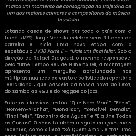
marca um momento de consagração na trajetória de
um dos maiores cantores e compositores da música
brasileira
Lotando casas de shows por todo o país com a
turnê
JV30
, Jorge Vercillo celebra seus 30 anos de
carreira e inicia uma nova etapa com o
espetáculo
JV30 Parte II – “Mais um final feliz”
. Sob a
direção de Rafael Dragaud, o mesmo responsável
pela turnê Tempo Rei, de Gilberto Gil, a montagem
apresenta um mergulho aprofundado nas
múltiplas nuances do vasto e sofisticado repertório
“vercilliano”, que passeia da bossa nova ao ijexá,
do samba ao R&B e do reggae ao jazz.
Entre os clássicos, estão “Que Nem Maré”, “Fênix”,
“Homem-Aranha”, “Monalisa”, “Sensível Demais”,
“Final Feliz”, “Encontro das Águas” e “Ela Une Todas
as Coisas”. O show também resgata canções mais
recentes, como o ijexá “Só Quem Ama”, e traz uma