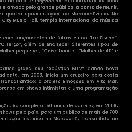
te do país.
O upgrade
na infraestrutura de suas
r e amado pelo grande público, a ponto de reunir,
em quatro apresentações no Maracanãzinho. No
ity Music Hall, templo internacional da música
fé com lançamentos de faixas como “Luz Divina”,
O terço”, além de enaltecer diferentes tipos de
lher pequena”, “Coisa bonita”, “Mulher de 40” e
o Carlos grava seu “Acústico MTV” dando nova
diante, em 2005, inicia um cruzeiro pela costa
 transatlântico: o projeto Emoções em Alto Mar,
mprensa em shows intimistas e uma programação
ão. Ao completar 50 anos de carreira, em 2009,
0 shows pelo país, para um público de mais de 700
entação histórica no Maracanã, transmitida ao