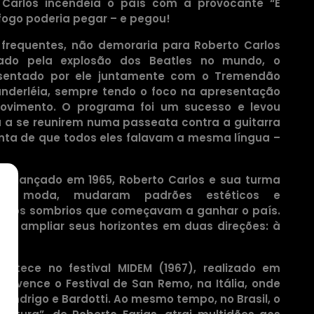
 Carlos incendeia o país com a provocante “É
fogo poderia pegar – e pegou!
frequentes, não demoraria para Roberto Carlos
ado pela explosão dos Beatles no mundo, o
sentado por ele juntamente com o Tremendão
nderléia, sempre tendo o foco na apresentação
movimento. O programa foi um sucesso e levou
a se reunirem numa passeata contra a guitarra
onta de que todos eles falavam a mesma língua –
LP lançado em 1965, Roberto Carlos e sua turma
ram moda, mudaram padrões estéticos e
mpos sombrios que começavam a ganhar o país.
los ampliar seus horizontes em duas direções: à
ontece no festival MIDEM (1967), realizado em
le vence o Festival de San Remo, na Itália, onde
 Endrigo e Bardotti. Ao mesmo tempo, no Brasil, o