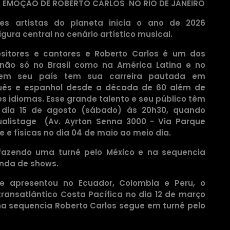
 A EMOÇÃO DE ROBERTO CARLOS
NO RIO DE JANEIRO
s artistas do planeta inicia o ano de 2026
ura central no cenário artístico musical.
ositores e cantores e Roberto Carlos é um dos
, não só no Brasil como na América Latina e no
em seu país tem sua carreira pautada em
uês e espanhol desde a década de 60 além de
s idiomas. Esse grande talento e seu público têm
dia 15 de agosto (sábado) às 20h30, quando
ualistage (Av. Ayrton Senna 3000 - Via Parque
 e físicas no dia 04 de maio ao meio dia.
 fazendo uma turnê pelo México e na sequencia
enda de shows.
e apresentou no Ecuador, Colombia e Peru, o
ransatlântico Costa Pacífica no dia 12 de março
e na sequencia Roberto Carlos segue em turnê pelo