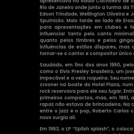
apresentava na Rádio Cachoeiro de I
Rio de Janeiro onde junto a turma da Ti
Edson Trindade, Wellington Oliveira e
Sputnicks. Mais tarde ao lado de Er
para apresentações em clubes e fe
influenciar tanto pelo canto minima
quanto pelos timbres e pelos gingado
influências de estilos díspares, mas
tornar-se o cantor e compositor único q
Saudado, em fins dos anos 1950, pelo
como o Elvis Presley brasileiro, um j
impecável e a veia roqueira. Seu nome
crooner na boate do Hotel Plaza, num
rock reservava para ele seu lugar. Ent
primeiros compactos, mas, em 1961, 
rapaz não estava de brincadeira. Na
entre o jazz e o pop, Roberto Carlos 
novo surgia ali.
Em 1963, o LP “Splish splash”, o coloc