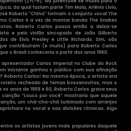
tapemirim (ZYL-9). Na juventude se muda para o
juca, da qual faziam parte Tim Maia, Arlênio Lívio,
 José Roberto "China" formam o conjunto vocal The
asmo Carlos é a vez de montar banda The Snakes
stas. Roberto Carlos passa então a deixa-se
lista e pelo violão sincopado de João Gilberto
s de Elvis Presley e Little Richards. Sim, são
 que contribuíram (e muito) para Roberto Carlos
ue o Brasil conheceria a partir dos anos 1960.
 apresentador Carlos Imperial no Clube do Rock
ovem iniciante ganhou o público com sua afinação
? Roberto Carlos! Na mesma época, o artista era
 roteiro recheado de temas bossanovitas, mas o
re os anos de 1959 e 60, Roberto Carlos grava seus
a canção “Louco por você” mostraria que aquele
 canção, um chá-cha-chá turbinado com arranjos
caprichara no vocal e nas divisões rítmicas. Algo
a entre os artistas jovens mais populares daquele