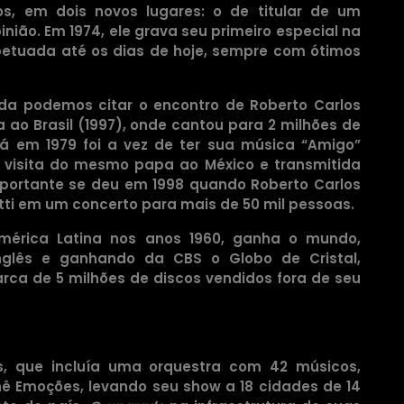
s, em dois novos lugares: o de titular de um
nião. Em 1974, ele grava seu primeiro especial na
petuada até os dias de hoje, sempre com ótimos
da podemos citar o encontro de Roberto Carlos
a ao Brasil (1997), onde cantou para 2 milhões de
á em 1979 foi a vez de ter sua música “Amigo”
 visita do mesmo papa ao México e transmitida
mportante se deu em 1998 quando Roberto Carlos
otti em um concerto para mais de 50 mil pessoas.
América Latina nos anos 1960, ganha o mundo,
glês e ganhando da CBS o Globo de Cristal,
rca de 5 milhões de discos vendidos fora de seu
s, que incluía uma orquestra com 42 músicos,
nê Emoções, levando seu show a 18 cidades de 14