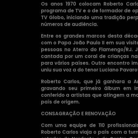
Os anos 1970 colocam Roberto Carlo
programa de TV e o de formador de opi
TV Globo, iniciando uma tradição per
números de audiência.
Entre os grandes marcos desta déca
com o Papa João Paulo II em sua visit
pessoas no Aterro do Flamengo/RJ. J
cantada por um coral de crianças na
para vários países. Outro encontro i
uniu sua voz a do tenor Luciano Pavar
Roberto Carlos, que já ganhara a 
gravando seu primeiro álbum em in
conferido a artistas que atingem a ma
país de origem.
CONSAGRAÇÃO E RENOVAÇÃO
Com uma equipe de 110 profissionai
Roberto Carlos viaja o país com a tur