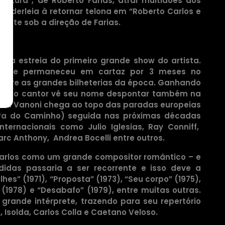
entura”, de Roberto Farias, atrai multidões aos
nderleia à retornar telona em “Roberto Carlos e
ente sob a direção de Farias.
la estreia do primeiro grande show do artista.
” que permaneceu em cartaz por 3 meses no
entre as grandes bilheterias da época. Ganhando
nto, o cantor vê seu nome despontar também na
rnella Vanoni chega ao topo das paradas europeias
ra do Caminho) seguida nas próximas décadas
nternacionais como Julio Iglesias, Ray Conniff,
arc Anthony, Andrea Bocelli entre outros.
Carlos como um grande compositor romântico – e
idas passaria a ser recorrente e isso deve a
es” (1971), “Proposta” (1973), “Seu corpo” (1975),
1978) e “Desabafo” (1979), entre muitas outras.
rande intérprete, trazendo para seu repertório
solda, Carlos Colla e Caetano Veloso.