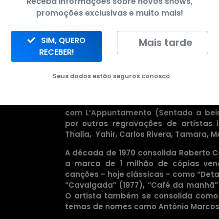
filme “Roberto Carlos em ritmo de av
Receba informações sobre novos shows,
cinemas, levando Roberto, Erasmo e Wa
promoções exclusivas e muito mais!
o diamante cor-de-rosa” (1970), novam
SIM, QUERO
MUITO ROMÂNTICO
Mais tarde
RECEBER!
O início da nova década é marcado pe
“Roberto Carlos a 200km por hora
Seus dados estão seguros conosco
Canecão/Rio de Janeiro, o colocando 
discos de ouro a cada novo lançame
cena internacional. A diva italiana O
com L’Appuntamento (Sentado a bei
por outras regravações de artistas i
Thalia, Yahir, Carlos Rivera, Tamara, M
A década de 1970 consolida Roberto 
a marca de 1 milhão de cópias vend
canções – hoje clássicas – como “Detalh
“Cavalgada” (1977), “Café da manhã” (
O artista também se consolida como g
temas de nomes como Antônio Marcos, I