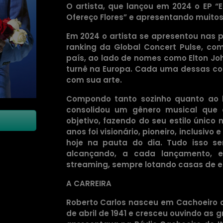
O artista, que lançou em 2024 o EP “E
Ofereço Flores” e apresentando muitos
Em 2024 o artista se apresentou nas p
ranking da Global Concert Pulse, co
país, ao lado de nomes como Elton Joh
turnê na Europa. Cada uma dessas con
com sua arte.
Compondo tanto sozinho quanto ao l
consolidou um gênero musical que 
objetivo, fazendo do seu estilo único
anos foi visionário, pioneiro, inclusiv
hoje na pauta do dia. Tudo isso se
alcançando, a cada lançamento, 
streaming, sempre lotando casas de es
A CARREIRA
Roberto Carlos nasceu em Cachoeiro de
de abril de 1941 e cresceu ouvindo as 