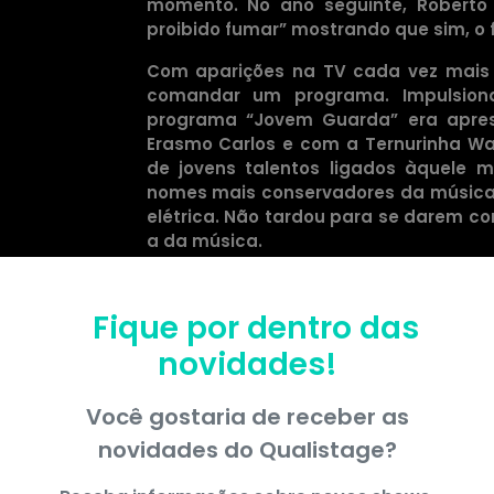
momento. No ano seguinte, Roberto
proibido fumar” mostrando que sim, o 
Com aparições na TV cada vez mais 
comandar um programa. Impulsion
programa “Jovem Guarda” era apre
Erasmo Carlos e com a Ternurinha Wa
de jovens talentos ligados àquele 
nomes mais conservadores da música 
elétrica. Não tardou para se darem c
a da música.
Com a Jovem Guarda, que inspirou o 
revolucionaram a música, dita
Fique por dentro das
comportamentais e iluminaram os te
novidades!
O fim dos anos 1960 faria Roberto Car
carreira internacional e ao Cinema.
Você gostaria de receber as
Sua primeira aparição na Europa ac
novidades do
Cannes, na França. No ano seguinte, e
Qualistage
?
defendeu “Canzone per te”, dos Sergios