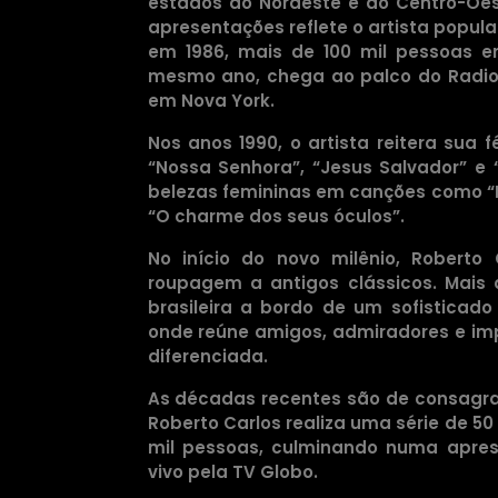
estados do Nordeste e do Centro-Oes
apresentações reflete o artista popula
em 1986, mais de 100 mil pessoas 
mesmo ano, chega ao palco do Radio C
em Nova York.
Nos anos 1990, o artista reitera sua 
“Nossa Senhora”, “Jesus Salvador” e “
belezas femininas em canções como “Mu
“O charme dos seus óculos”.
No início do novo milênio, Robert
roupagem a antigos clássicos. Mais a
brasileira a bordo de um sofisticado
onde reúne amigos, admiradores e i
diferenciada.
As décadas recentes são de consagraç
Roberto Carlos realiza uma série de 5
mil pessoas, culminando numa apres
vivo pela TV Globo.