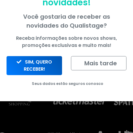
novidades!
apresenta:
Você gostaria de receber as
novidades do
Qualistage
?
Receba informações sobre novos shows,
promoções exclusivas e muito mais!
SIM, QUERO
Mais tarde
RECEBER!
apoio:
Seus dados estão seguros conosco